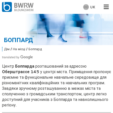
UK
В
и
б
Для людей
е
р
Для компаній
і
БОППАРД
т
ь
Від нас
Дім
На місці
Боппард
В
м
и
о
т
Місце проведення: Боппард
у
в
Центр
Боппарда
розташований за адресою
т
у
Оберштрассе 145
у центрі міста. Приміщення пропонує
:
:
приємне та функціональне навчальне середовище для
Працює
різноманітних кваліфікаційних та навчальних програм.
Завдяки зручному розташуванню в межах міста та
сполученню з громадським транспортом, центр легко
доступний для учасників з Боппарда та навколишнього
регіону.