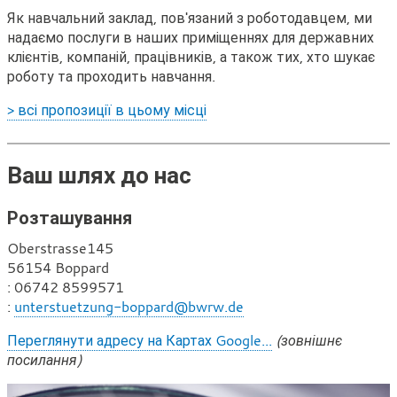
Як навчальний заклад, пов'язаний з роботодавцем, ми
надаємо послуги в наших приміщеннях для державних
клієнтів, компаній, працівників, а також тих, хто шукає
роботу та проходить навчання.
> всі пропозиції в цьому місці
Ваш шлях до нас
Розташування
Oberstrasse145
56154 Boppard
Т
: 06742 8599571
е
Е
:
unterstuetzung-boppard@bwrw.de
л
л
Переглянути адресу на Картах Google...
(зовнішнє
е
е
посилання)
ф
к
о
т