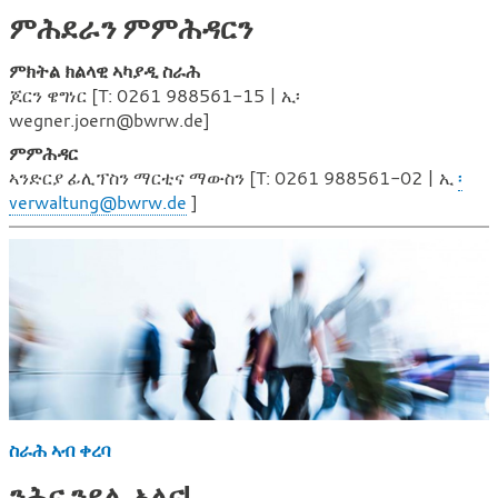
ምሕደራን ምምሕዳርን
ምክትል ክልላዊ ኣካያዲ ስራሕ
ጆርን ዌግነር [T: 0261 988561-15 | ኢ፡
wegner.joern@bwrw.de]
ምምሕዳር
ኣንድርያ ፊሊፕስን ማርቲና ማውስን [T: 0261 988561-02 | ኢ
፡
verwaltung@bwrw.de
]
ስራሕ ኣብ ቀረባ
ንሕና ንደሊ ኣለና!