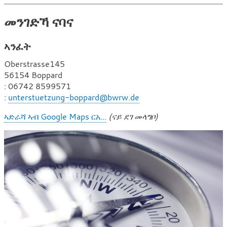
መንገድኻ ናባና
ኣንፈት
Oberstrasse145
56154 Boppard
ስ
: 06742 8599571
ል
ኢ
:
unterstuetzung-boppard@bwrw.de
ኪ
መ
ኣድራሻ ኣብ Google Maps ርአ...
(ናይ ደገ መላግቦ)
ይ
ል