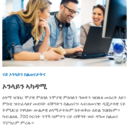
ናይ ኦንላይን ስልጠናታትና
ኦንላይን ኣካዳሚ
ዕላማ ዝገበረ ሞያዊ ምዕባለ ንሞያዊ ምዕባለን ዓወትን ዝበለጸ መሰረት እዩ።
ምስቲ ዝተፈላለየ መደባት ብቕዓትን ስልጠናን፡ ኣብ ዘመናዊ፡ ዲጂታላዊ ናይ
ትምህርቲ ሃዋህው ውልቃዊ ዕላማታትኩም ክትወቅዑ ዕድል ንህበኩም።
ካብ ልዕሊ 700 ኮርሳት ንዓኻ ዝምጥን ናይ ብቕዓት ወይ ዳግመ ስልጠና
ፕሮግራም ምረጹ።