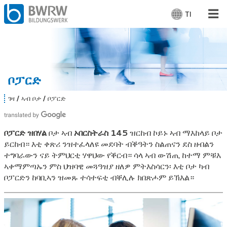
TI
ቋ
ን
ቋ
ንሰባት
ም
ረ
ንኩባንያታት
ጽ
ቦፓርድ
፤
ካባና
ገዛ
ኣብ ቦታ
ቦፓርድ
ኣ
ብ
ዚ
ኣብ ቦታ: ቦፓርድ
ኣ
ቦፓርድ ዝበሃል
ቦታ ኣብ
ኦበርስትራስ 145
ዝርከብ ኮይኑ ኣብ ማእከላይ ቦታ
ለ
ይርከብ። እቲ ቀጽሪ ንዝተፈላለዩ መደባት ብቕዓትን ስልጠናን ደስ ዘብልን
ኻ
፤
ተግባራውን ናይ ትምህርቲ ሃዋህው የቕርብ። ሳላ ኣብ ውሽጢ ከተማ ምቹእ
ምስራሕ
ኣቀማምጣኡን ምስ ህዝባዊ መጓዓዝያ ዘለዎ ምትእስሳርን፡ እቲ ቦታ ካብ
ቦፓርድን ከባቢኣን ዝመጹ ተሳተፍቲ ብቐሊሉ ክበጽሖም ይኽእል።