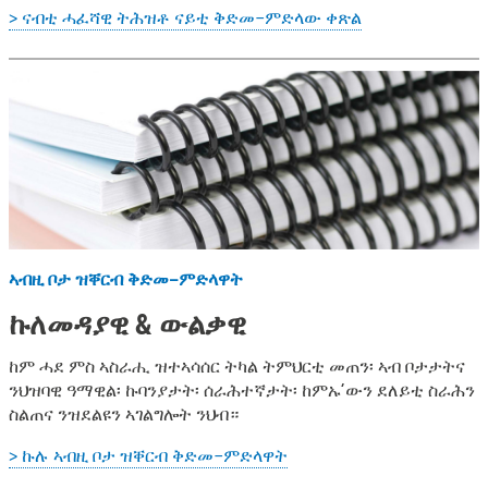
> ናብቲ ሓፈሻዊ ትሕዝቶ ናይቲ ቅድመ-ምድላው ቀጽል
ኣብዚ ቦታ ዝቐርብ ቅድመ-ምድላዋት
ኩለመዳያዊ & ውልቃዊ
ከም ሓደ ምስ ኣስራሒ ዝተኣሳሰር ትካል ትምህርቲ መጠን፡ ኣብ ቦታታትና
ንህዝባዊ ዓማዊል፡ ኩባንያታት፡ ሰራሕተኛታት፡ ከምኡ’ውን ደለይቲ ስራሕን
ስልጠና ንዝደልዩን ኣገልግሎት ንህብ።
> ኩሉ ኣብዚ ቦታ ዝቐርብ ቅድመ-ምድላዋት