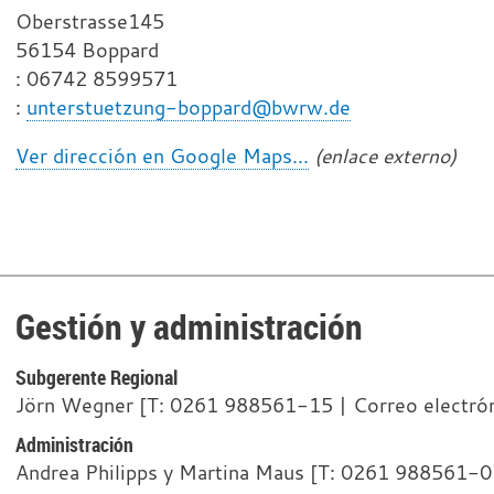
Oberstrasse145
56154 Boppard
T
: 06742 8599571
e
C
:
unterstuetzung-boppard@bwrw.de
l
o
Ver dirección en Google Maps...
(enlace externo)
é
r
f
r
o
e
n
o
o
e
l
Gestión y administración
e
c
Subgerente Regional
t
Jörn Wegner [T: 0261 988561-15 | Correo electró
r
Administración
ó
Andrea Philipps y Martina Maus [T: 0261 988561-0
n