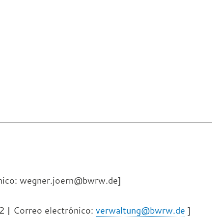
nico: wegner.joern@bwrw.de]
2 | Correo electrónico:
verwaltung@bwrw.de
]