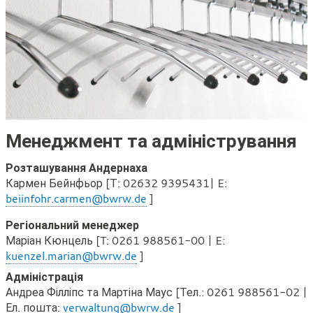
Менеджмент та адміністрування
Розташування Андернаха
Кармен Бейнфьор [Т:
02632 9395431| E:
beiinfohr.carmen@bwrw.de
]
Регіональний менеджер
Маріан Кюнцель [T: 0261 988561-00 | E:
kuenzel.marian@bwrw.de
]
Адміністрація
Андреа Філліпс та Мартіна Маус [Тел.: 0261 988561-02 |
Ел. пошта:
verwaltung@bwrw.de
]