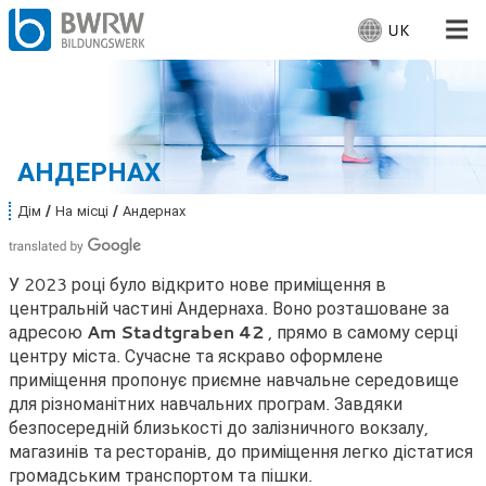
UK
В
и
б
Для людей
е
р
Для компаній
і
АНДЕРНАХ
т
ь
Від нас
Дім
На місці
Андернах
В
м
и
о
т
Місцезнаходження: Андернах
у
в
У 2023 році було відкрито нове приміщення в
т
у
центральній частині Андернаха. Воно розташоване за
:
:
адресою
Am Stadtgraben 42
, прямо в самому серці
Працює
центру міста. Сучасне та яскраво оформлене
приміщення пропонує приємне навчальне середовище
для різноманітних навчальних програм. Завдяки
безпосередній близькості до залізничного вокзалу,
магазинів та ресторанів, до приміщення легко дістатися
громадським транспортом та пішки.