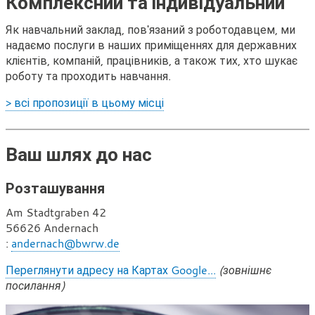
Комплексний та індивідуальний
Як навчальний заклад, пов'язаний з роботодавцем, ми
надаємо послуги в наших приміщеннях для державних
клієнтів, компаній, працівників, а також тих, хто шукає
роботу та проходить навчання.
> всі пропозиції в цьому місці
Ваш шлях до нас
Розташування
Am Stadtgraben 42
56626 Andernach
Е
:
andernach@bwrw.de
л
Переглянути адресу на Картах Google...
(зовнішнє
е
посилання)
к
т