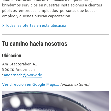
brindamos servicios en nuestras instalaciones a clientes
públicos, empresas, empleados, personas que buscan
empleo y quienes buscan capacitación.
> Todas las ofertas en esta ubicación
Tu camino hacia nosotros
Ubicación
Am Stadtgraben 42
56626 Andernach
C
:
andernach@bwrw.de
o
Ver dirección en Google Maps...
(enlace externo)
r
r
e
o
e