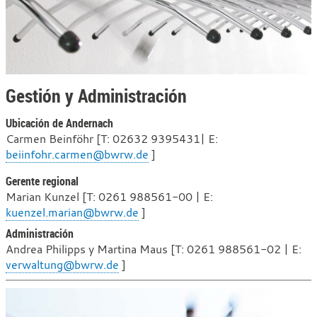
Gestión y Administración
Ubicación de Andernach
Carmen Beinföhr [T:
02632 9395431| E:
beiinfohr.carmen@bwrw.de
]
Gerente regional
Marian Kunzel [T: 0261 988561-00 | E:
kuenzel.marian@bwrw.de
]
Administración
Andrea Philipps y Martina Maus [T: 0261 988561-02 | E:
verwaltung@bwrw.de
]