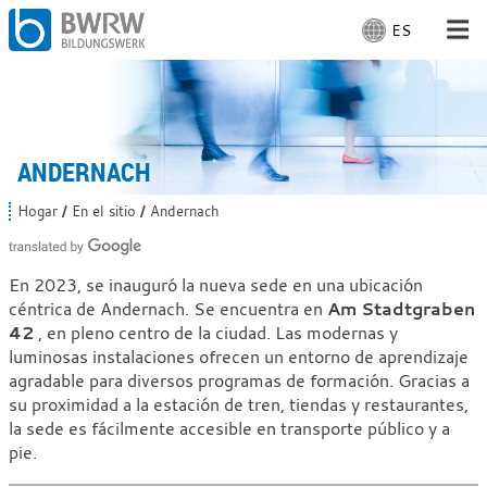
ES
S
e
l
Para las personas
e
c
Para empresas
c
ANDERNACH
i
o
De nuestra parte
Hogar
En el sitio
Andernach
U
n
s
e
t
En el lugar: Andernach
e
i
En 2023, se inauguró la nueva sede en una ubicación
d
d
céntrica de Andernach. Se encuentra en
Am Stadtgraben
e
i
s
42
, en pleno centro de la ciudad. Las modernas y
Laboral
o
t
luminosas instalaciones ofrecen un entorno de aprendizaje
á
m
agradable para diversos programas de formación. Gracias a
a
a
su proximidad a la estación de tren, tiendas y restaurantes,
q
:
u
la sede es fácilmente accesible en transporte público y a
í
pie.
: