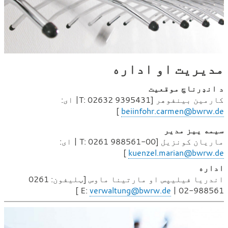
مدیریت او اداره
د انډرناچ موقعیت
کارمین بینفوهر [T:
02632 9395431| ای:
]
beiinfohr.carmen@bwrw.de
سیمه ییز مدیر
ماریان کونزیل [T: 0261 988561-00 | ای:
]
kuenzel.marian@bwrw.de
اداره
اندریا فیلیپس او مارتینا ماوس [ټلیفون: 0261
]
verwaltung@bwrw.de
988561-02 | E: