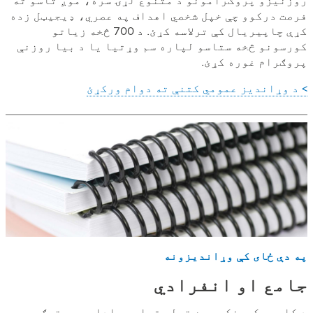
فرصت درکوو چې خپل شخصي اهداف په عصري، ډیجیټل زده
کړې چاپیریال کې ترلاسه کړئ. د 700 څخه زیاتو
کورسونو څخه ستاسو لپاره سم وړتیا یا د بیا روزنې
پروګرام غوره کړئ.
> د وړاندیز عمومي کتنې ته دوام ورکړئ
په دې ځای کې وړاندیزونه
جامع او انفرادي
د کار ورکوونکي سره تړلې تعلیمي ادارې په توګه،