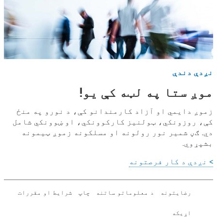
نږدې دندې
موږ ستا په لټه کې یو!
زموږ دایمي او آزاد کارمندانو کې، د نورو په منځ
کې، روزونکي، ټولنیز کارکوونکي، او ښوونکي شامل
دي. ګڼ شمیر نور رولونه او مسلکونه زموږ ټیمونه
بشپړوي.
> نږدې د کار فرصتونه
رضایتونه
د معلوماتو ساتنه
چاپ
شرایط او مقررات
اړیکه