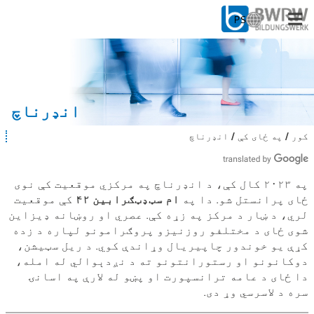
PS
ژ
ب
ه
د خلکو لپاره
غ
و
د شرکتونو لپاره
ر
انډرناچ
ه
ک
زموږ څخه
کور
په ځای کې
انډرناچ
ت
ړ
ا
ئ
س
په موقعیت کې: انډرناچ
و
:
په ۲۰۲۳ کال کې، د انډرناچ په مرکزي موقعیت کې نوی
د
ځای پرانستل شو. دا په
ام سټډټګرابین ۴۲
کې موقعیت
ل
ت
لري، د ښار د مرکز په زړه کې. عصري او روښانه ډیزاین
کار کول
ه
شوی ځای د مختلفو روزنیزو پروګرامونو لپاره د زده
ی
کړې یو خوندور چاپیریال وړاندې کوي. د ریل سټیشن،
ا
دوکانونو او رستورانتونو ته د نږدېوالي له امله،
س
ت
دا ځای د عامه ترانسپورت او پښو له لارې په اسانۍ
:
سره د لاسرسي وړ دی.