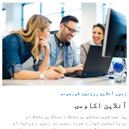
زموږ آنلاین روزنیز کورسونه
آنلاین اکاډمۍ
په نښه شوي مسلکي پرمختګ د مسلک پرمختګ او
بریالیتوب لپاره غوره بنسټ دی. زموږ د وړتیا او
روزنیزو پروګرامونو د متنوع لړۍ سره، موږ تاسو ته