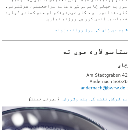
موږ په خپلو ځایونو کې د عامه مراجعینو، شرکتونو،
کارمندانو، او د کار غوښتونکو او هغو کسانو لپاره
خدمات وړاندې کوو چې روزنه غواړي.
> په دې ځای کې ټول وړاندیزونه
ستاسو لاره موږ ته
ځای
Am Stadtgraben 42
56626 Andernach
:
ب
andernach@bwrw.de
ر
په ګوګل نقشه کې پته وګورئ...
(بهرنی لینک)
ې
ښ
ن
ا
ل