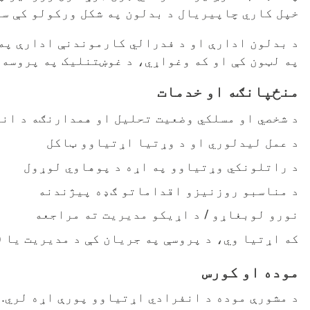
خپل کاري چاپیریال د بدلون په شکل ورکولو کې ست
د بدلون ادارې او د فدرالي کارموندنې ادارې په
په لټون کې او که وغواړي، د غوښتنلیک په پروسه 
منځپانګه او خدمات
د شخصي او مسلکي وضعیت تحلیل او همدارنګه د ان
د عمل لیدلوري او د وړتیا اړتیاوو ټاکل
د راتلونکي وړتیاوو په اړه د پوهاوي لوړول
د مناسبو روزنیزو اقداماتو ګډه پیژندنه
نورو لوبغاړو / د اړیکو مدیریت ته مراجعه
که اړتیا وي، د پروسې په جریان کې د مدیریت یا (
موده او کورس
د مشورې موده د انفرادي اړتیاوو پورې اړه لري.