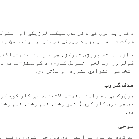
د
د کار په نړۍ کې د ګړندۍ ټیکنالوژیکي او ایکول
شرکت دننه او بهر د روزنې فرصتونو اړتیا مخ په 
بدلون
ملاتړ
د ازمایښتي پروژې تمرکز، چې د راینلینډ-پالاتی
کولو وزارت لخوا تمویل کیږي، د کوبلنز-ماین د 
اشخاصو انفرادي مشوره او ملاتړ دی.
هدف ګروپ
هرڅوک چې په راینلینډ-پالاتینیټ کې کار کوي کول
دی.
موخې
په ګډه به موږ یو انفرادي ډول جوړ شوی روزنیز پ