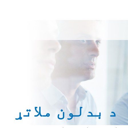
د بدلون ملاتړ