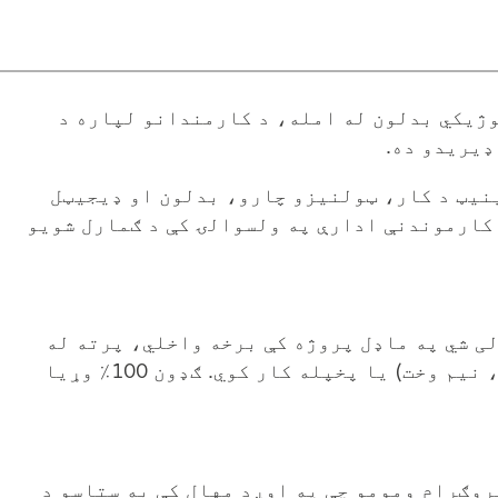
وژیکي بدلون له امله، د کارمندانو لپاره د
ډیریدو ده.
نیټ د کار، ټولنیزو چارو، بدلون او ډیجیټل
کارموندنې ادارې په ولسوالۍ کې د ګمارل شویو
ی شي په ماډل پروژه کې برخه واخلي، پرته له
دې چې دوی کار کوي (بشپړ وخت، نیم وخت، نیم وخت، نیم وخت) یا پخپله کار کوي. ګډون 100٪ وړیا
روګرام ومومو چې په اوږد مهال کې به ستاسو د