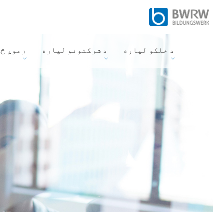
د خلکو لپاره
د شرکتونو لپاره
زموږ څ
ژ
ب
ه
غ
و
ر
ه
ک
ړ
ئ
: