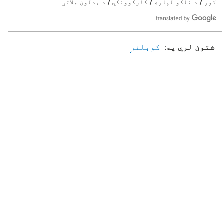
کور
د خلکو لپاره
کارکوونکي
د بدلون ملاتړ
ت
ا
س
و
د
شتون لري په:
کوبلنز
ل
ت
ه
ی
ا
س
ت
: