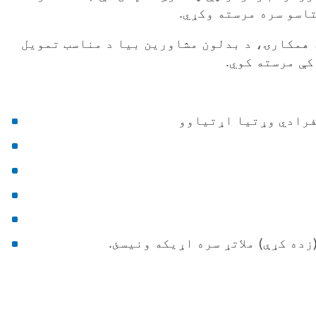
اسو سره مرسته وکړي.
 همکارۍ، د بدلون مشاورین بیا د مناسب تمویل
کې مرسته کوي.
فرادي وړتیا اړتیاوو
زده کړې) ملاتړ سره اړیکه ونیسئ.