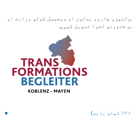
ټولنیزو چارو، بدلون او ډیجیټل کولو وزارت او
ۍ فنډونو لخوا تمویل کیږي.