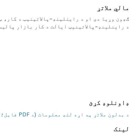
مالي ملاتړ
ګډون وړیا دی او د راینلینډ-پالاتینیټ د کار، 
د راینلینډ-پالاتینیټ ایالت د کار بازار پالیس
ډاونلوډ کړئ
د بدلون ملاتړ په اړه لنډ معلومات (د PDF فایل؛ ۶۳۷ کیلو بایټ)
لینک