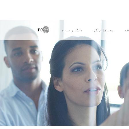
خه
په ځای کې
د کار سره
PS