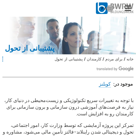
FA
ا
ن
ت
برای مردم
خ
ا
برای شرکت‌ها
ب
پشتیبانی از تحول
ز
ب
از ما
خانه
برای مردم
کارمندان
پشتیبانی از تحول
ش
ا
م
ن
ا
در سایت
ا
:
ی
موجود در:
کوبلنز
ن
ج
با کار
ا
پشتیبانی
با توجه به تغییرات سریع تکنولوژیکی و زیست‌محیطی در دنیای کار،
ه
نیاز به فرصت‌های آموزشی درون سازمانی و برون سازمانی برای
از
س
ت
کارمندان رو به افزایش است.
تحول
ی
د
تمرکز این پروژه آزمایشی که توسط وزارت کار، امور اجتماعی،
:
تحول و دیجیتالی شدن راینلاند-فالتز تأمین مالی می‌شود، مشاوره و