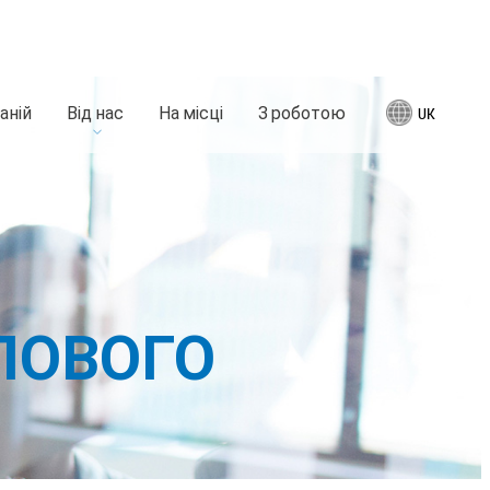
аній
Від нас
На місці
З роботою
UK
ЛОВОГО