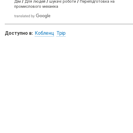
Дім
Для людей
шукачі роботи
Перепідготовка на
В
промислового механіка
и
т
у
т
:
Доступно в:
Кобленц
Трір