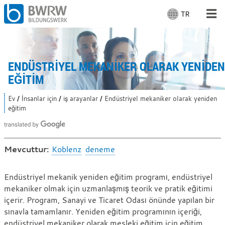
TR
D
i
l
İnsanlar için
s
e
ENDÜSTRIYEL MEKANIKER OLARAK YENIDEN
Şirketler için
ç
EĞITIM
i
n
Bizden
Ev
İnsanlar için
iş arayanlar
Endüstriyel mekaniker olarak yeniden
B
:
eğitim
u
r
Yerinde
a
d
a
Mevcuttur:
Koblenz
deneme
s
İşle
ı
n
Endüstriyel
Endüstriyel mekanik yeniden eğitim programı, endüstriyel
ı
mekaniker olmak için uzmanlaşmış teorik ve pratik eğitimi
mekaniker
z
:
içerir. Program, Sanayi ve Ticaret Odası önünde yapılan bir
olarak
sınavla tamamlanır. Yeniden eğitim programının içeriği,
yeniden
endüstriyel mekaniker olarak mesleki eğitim için eğitim