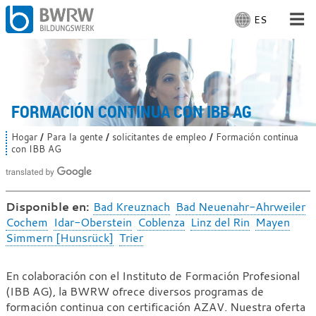
ES
S
e
l
Para la gente
e
c
Para empresas
c
FORMACIÓN CONTINUA CON IBB AG
i
o
De nosotros
Hogar
Para la gente
solicitantes de empleo
Formación continua
U
n
con IBB AG
s
a
t
En el sitio
e
r
d
i
e
Disponible en:
Bad Kreuznach
Bad Neuenahr-Ahrweiler
d
s
Con trabajo
Cochem
Idar-Oberstein
Coblenza
Linz del Rin
Mayen
i
t
Simmern [Hunsrück]
Trier
á
o
a
m
q
Formación
a
u
En colaboración con el Instituto de Formación Profesional
í
:
(IBB AG), la BWRW ofrece diversos programas de
continua
:
formación continua con certificación AZAV. Nuestra oferta