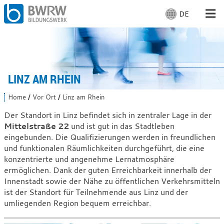
DE
S
p
r
Für Menschen
a
c
Für Unternehmen
h
LINZ AM RHEIN
e
a
Von uns
Home
Vor Ort
Linz am Rhein
S
u
i
Der Standort in Linz befindet sich in zentraler Lage in der
s
e
Mittelstraße 22
und ist gut in das Stadtleben
Vor Ort: Linz am Rhein
s
w
i
eingebunden. Die Qualifizierungen werden in freundlichen
ä
n
und funktionalen Räumlichkeiten durchgeführt, die eine
h
d
Mit Arbeiten
konzentrierte und angenehme Lernatmosphäre
l
h
i
ermöglichen. Dank der guten Erreichbarkeit innerhalb der
e
e
Innenstadt sowie der Nähe zu öffentlichen Verkehrsmitteln
n
r
ist der Standort für Teilnehmende aus Linz und der
:
:
umliegenden Region bequem erreichbar.