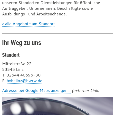
unseren Standorten Dienstleistungen für öffentliche
Auftraggeber, Unternehmen, Beschäftigte sowie
Ausbildungs- und Arbeitsuchende.
> alle Angebote am Standort
Ihr Weg zu uns
Standort
Mittelstraße 22
53545 Linz
T
e
: 02644 40696-30
E
l
-
:
bvb-linz@bwrw.de
e
M
Adresse bei Google Maps anzeigen...
(externer Link)
f
a
o
i
n
l