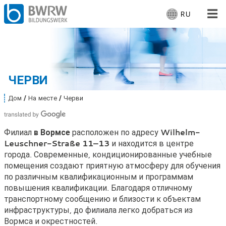
RU
В
ы
б
Для людей
е
р
Для компаний
и
ЧЕРВИ
т
е
От нас
Дом
На месте
Черви
В
я
ы
з
з
На месте событий: Черви
д
ы
Филиал
в Вормсе
расположен по адресу
Wilhelm-
е
к
Leuschner-Straße 11–13
и находится в центре
с
:
ь
города. Современные, кондиционированные учебные
Работающий
:
помещения создают приятную атмосферу для обучения
по различным квалификационным и программам
повышения квалификации. Благодаря отличному
транспортному сообщению и близости к объектам
инфраструктуры, до филиала легко добраться из
Вормса и окрестностей.