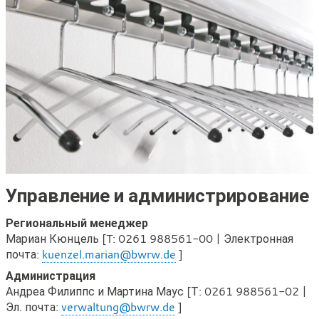
Управление и администрирование
Региональный менеджер
Мариан Кюнцель [T: 0261 988561-00 | Электронная
почта:
kuenzel.marian@bwrw.de
]
Администрация
Андреа Филиппс и Мартина Маус [Т: 0261 988561-02 |
Эл. почта:
verwaltung@bwrw.de
]