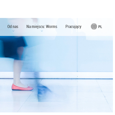
Od nas
Na miejscu: Worms
Pracujący
PL