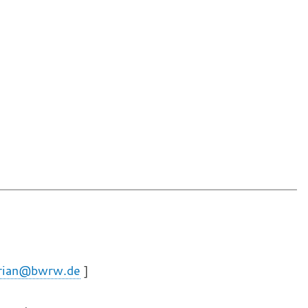
arian@bwrw.de
]