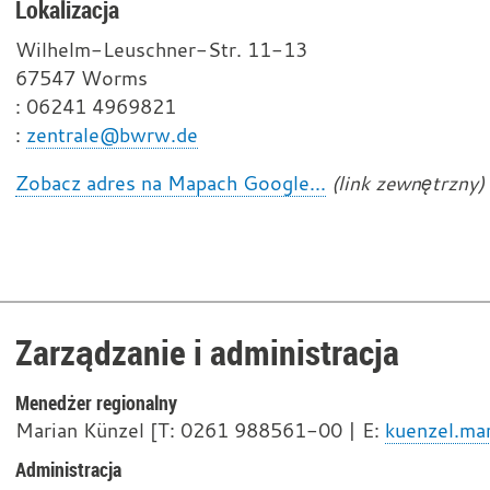
Lokalizacja
Wilhelm-Leuschner-Str. 11-13
67547 Worms
T
: 06241 4969821
e
E
:
zentrale@bwrw.de
l
-
Zobacz adres na Mapach Google...
(link zewnętrzny)
e
m
f
a
o
i
n
l
Zarządzanie i administracja
Menedżer regionalny
Marian Künzel [T: 0261 988561-00 | E:
kuenzel.m
Administracja