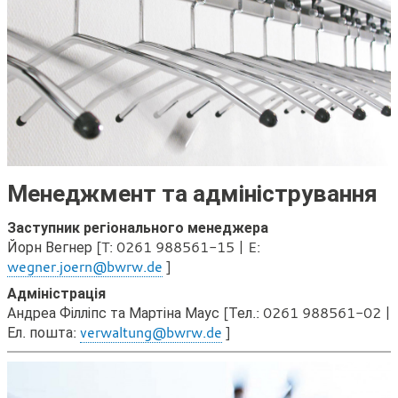
Менеджмент та адміністрування
Заступник регіонального менеджера
Йорн Вегнер [T: 0261 988561-15 | E:
wegner.joern@bwrw.de
]
Адміністрація
Андреа Філліпс та Мартіна Маус [Тел.: 0261 988561-02 |
Ел. пошта:
verwaltung@bwrw.de
]