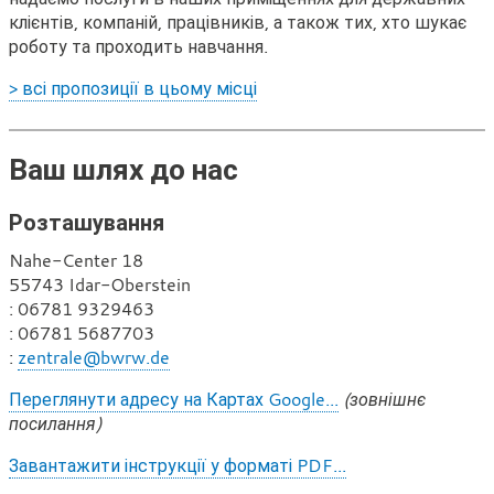
клієнтів, компаній, працівників, а також тих, хто шукає
роботу та проходить навчання.
> всі пропозиції в цьому місці
Ваш шлях до нас
Розташування
Nahe-Center 18
55743 Idar-Oberstein
Т
: 06781 9329463
е
Ф
: 06781 5687703
л
а
Е
:
zentrale@bwrw.de
е
к
л
Переглянути адресу на Картах Google...
(зовнішнє
ф
с
е
посилання)
о
к
н
т
Завантажити інструкції у форматі PDF...
р