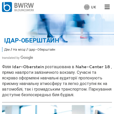
UK
В
и
б
Для людей
е
р
Для компаній
і
ІДАР-ОБЕРШТАЙН
т
ь
Від нас
Дім
На місці
Ідар-Оберштайн
В
м
и
о
т
Місцезнаходження: Ідар-Оберштайн
у
в
Філія
Idar-Oberstein
розташована в
Nahe-Center 18
,
т
у
прямо навпроти залізничного вокзалу. Сучасні та
:
:
яскраво оформлені навчальні аудиторії пропонують
Працює
приємну навчальну атмосферу та легко доступні як на
автомобілі, так і громадським транспортом. Паркування
доступне безпосередньо біля будівлі.