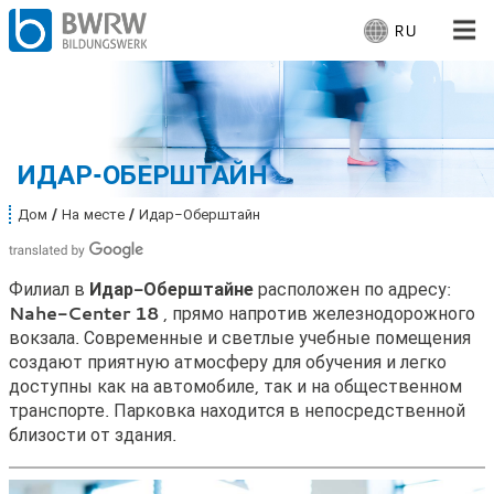
RU
В
ы
б
Для людей
е
р
Для компаний
и
ИДАР-ОБЕРШТАЙН
т
е
От нас
Дом
На месте
Идар-Оберштайн
В
я
ы
з
з
Место съёмки: Идар-Оберштайн
д
ы
Филиал в
Идар-Оберштайне
расположен по адресу:
е
к
Nahe-Center 18
, прямо напротив железнодорожного
с
:
ь
вокзала. Современные и светлые учебные помещения
Работающий
:
создают приятную атмосферу для обучения и легко
доступны как на автомобиле, так и на общественном
транспорте. Парковка находится в непосредственной
близости от здания.