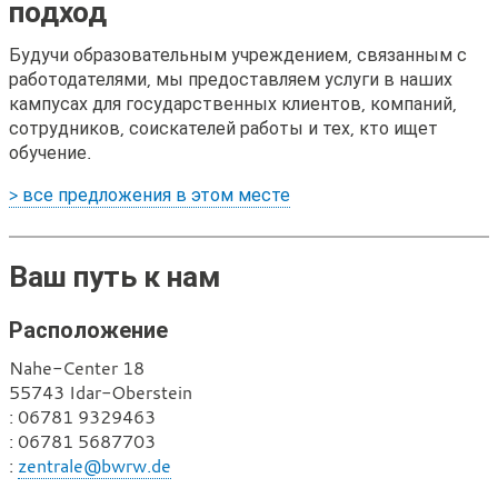
подход
Будучи образовательным учреждением, связанным с
работодателями, мы предоставляем услуги в наших
кампусах для государственных клиентов, компаний,
сотрудников, соискателей работы и тех, кто ищет
обучение.
> все предложения в этом месте
Ваш путь к нам
Расположение
Nahe-Center 18
55743 Idar-Oberstein
Т
: 06781 9329463
е
Ф
: 06781 5687703
л
а
Э
:
zentrale@bwrw.de
е
к
л