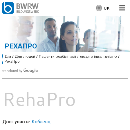
UK
В
и
б
Для людей
е
р
Для компаній
і
РЕХАПРО
т
ь
Від нас
Дім
Для людей
Пацієнти реабілітації / люди з інвалідністю
В
м
РехаПро
и
о
т
На місці
у
в
т
у
:
:
Працює
RehaPro
Доступно в:
Кобленц