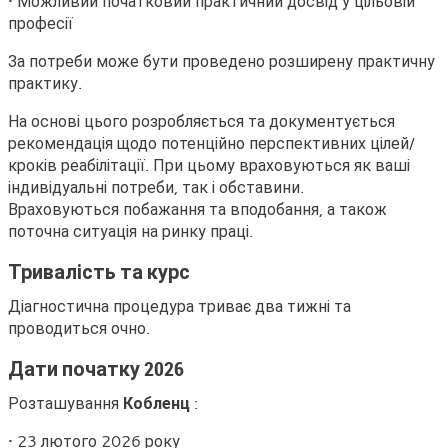
• Можливий початковий практичний досвід у цільовій
професії
За потреби може бути проведено розширену практичну
практику.
На основі цього розробляється та документується
рекомендація щодо потенційно перспективних цілей/
кроків реабілітації. При цьому враховуються як ваші
індивідуальні потреби, так і обставини.
Враховуються побажання та вподобання, а також
поточна ситуація на ринку праці.
Тривалість та курс
Діагностична процедура триває два тижні та
проводиться очно.
Дати початку 2026
Розташування
Кобленц
:
• 23 лютого 2026 року