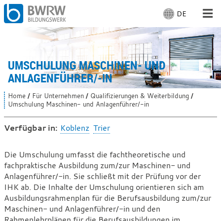
DE
S
p
r
Für Menschen
a
c
UMSCHULUNG MASCHINEN- UND
Für Unternehmen
h
ANLAGENFÜHRER/-IN
e
a
Von uns
Home
Für Unternehmen
Qualifizierungen & Weiterbildung
S
u
Umschulung Maschinen- und Anlagenführer/-in
i
s
e
Vor Ort
s
w
Verfügbar in:
Koblenz
Trier
i
ä
n
h
d
Mit Arbeiten
Umschulung
Die Umschulung umfasst die fachtheoretische und
l
h
fachpraktische Ausbildung zum/zur Maschinen- und
Maschinen-
i
e
e
Anlagenführer/-in. Sie schließt mit der Prüfung vor der
n
und
r
IHK ab. Die Inhalte der Umschulung orientieren sich am
:
:
Anlagenführer/-
Ausbildungsrahmenplan für die Berufsausbildung zum/zur
Maschinen- und Anlagenführer/-in und den
in
Rahmenlehrplänen für die Berufsausbildungen im