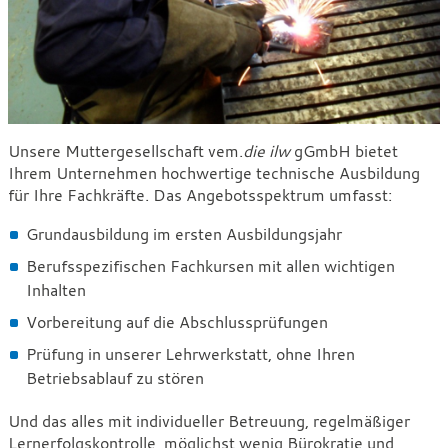
Technische
Unsere Muttergesellschaft vem.
die ilw
gGmbH bietet
Ihrem Unternehmen hochwertige technische Ausbildung
Ausbildung
für Ihre Fachkräfte. Das Angebotsspektrum umfasst:
Grundausbildung im ersten Ausbildungsjahr
Berufsspezifischen Fachkursen mit allen wichtigen
Inhalten
Vorbereitung auf die Abschlussprüfungen
Prüfung in unserer Lehrwerkstatt, ohne Ihren
Betriebsablauf zu stören
Und das alles mit indivi­du­eller Betreuung, regel­mä­ßiger
Lerner­folgs­kon­trolle, möglichst wenig Bürokratie und