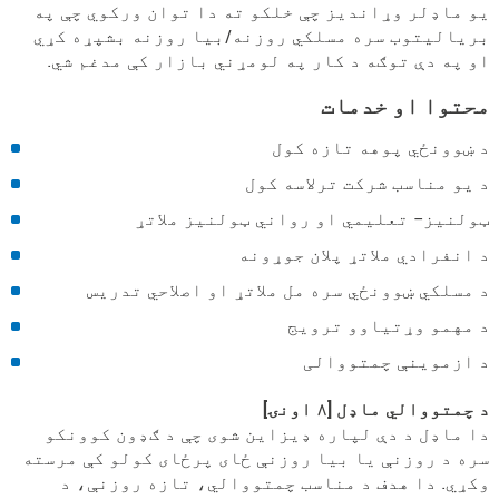
یو ماډلر وړاندیز چې خلکو ته دا توان ورکوي چې په
بریالیتوب سره مسلکي روزنه/بیا روزنه بشپړه کړي
او په دې توګه د کار په لومړني بازار کې مدغم شي.
محتوا او خدمات
د ښوونځي پوهه تازه کول
د یو مناسب شرکت ترلاسه کول
ټولنیز- تعلیمي او رواني ټولنیز ملاتړ
د انفرادي ملاتړ پلان جوړونه
د مسلکي ښوونځي سره مل ملاتړ او اصلاحي تدریس
د مهمو وړتیاوو ترویج
د ازموینې چمتووالی
د چمتووالي ماډل [۸ اونۍ]
دا ماډل د دې لپاره ډیزاین شوی چې د ګډون کوونکو
سره د روزنې یا بیا روزنې ځای پرځای کولو کې مرسته
وکړي. دا هدف د مناسب چمتووالي، تازه روزنې، د