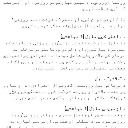
وړتیا ارزونې، د مهمو مهارتونو روزنې، او انټرنشپ
له لارې ترلاسه کیږي.
دا ۸ اونۍ دوام کوي او معمولا د شرکت دننه روزنې /
بیا روزنې [هر کال جون] څخه مخکې ترسره کیږي.
د داخلي کچې ماډل [۶ میاشتې]
دا ماډل د شرکت دننه د روزنې/بیا روزنې پروګرام له
پیل سره پیل کیږي او د لومړني شاملولو مرحلې په
جریان کې ملاتړ پکې شامل دی. دا د انفرادي پراختیایي
پلان پر بنسټ والړ دی، کوم چې د ګډونوالو د ځواک او
ضعفونو تفصيلي پروفایل لخوا بشپړ شوی.
د "ملاتړ" ماډل
د بریالي پیل وروسته، ګډونوال انفرادي، د اړتیاوو
پر بنسټ ملاتړ او روزنه ترلاسه کوي. د مسلکي ښوونځي
تر څنګ د ملاتړ او درملنې ټولګي هم وړاندې کیږي.
د ازموینې ماډل [۶ میاشتې]
موخه دا ده چې ګډونوال د دوی د روانې روزنې / بیا
روزنې سره سم د لیکلي او شفاهي ازموینو لپاره په
غوره توګه چمتو شي. موږ د دندې غوښتنلیکونو کې ملاتړ