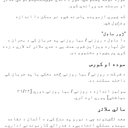
او مرسته هم وړاندې کوو.
که چیرې ازموینه پاس نه شي، نو ممکن دا اندازه
وغځول شي.
"ژور ماډل"
دا ماډل د روزنې / بیا روزنې په جریان کې د بحران د
حل لپاره ډیزاین شوی. هدف یې د جدي ملاتړ له لارې د زده
کړې پریښودو مخنیوی دی.
موده او کورس
د شرکت د روزنې / بیا روزنې څخه مخکې یا په جریان کې
داخله ممکنه ده.
ټولیز اندازه د روزنې / بیا روزنې دورې [۳۶/۲۴
میاشتې] پورې اړه لري.
مالي ملاتړ
هغه لګښتونه چې د نورو په منځ کې، د آلمان د تقاعد
بیمه، مسلکي اتحادیې، د فدرالي کارموندنې ادارې،