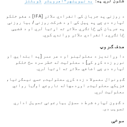
شتون لري په:
بد نیوینهر-اهرویلر
کوبلنز
په
د روزنې په جریان کې انفرادي ملاتړ [IFA] د هغو خلکو
لپاره دی چې په پیل کې او د شرکت روزنې / بیا روزنې
روزنه
په جریان کې ځانګړي ملاتړ ته اړتیا لري او د قضیې
/
ځانګړي، انفرادي ملاتړ وړاندې کوي.
بیا
هدف ګروپ
روزنه
کې
دا وړاندیز د معلولینو او د هر عمر [په ابتدايي او
نورو زده کړو کې] د معلولیت له خطر سره مخ خلکو
انفرادي
لپاره دی چې اضافي ملاتړ ته اړتیا لري.
ملاتړ
ګډونوال معمولا د زده کړې معلولیت، حسي نیمګړتیا،
فزیکي معلولیت، اوږدمهاله ناروغي او/یا رواني
معلولیت لري.
د ګډون لپاره شرط د مسؤل بیارغونې تمویل ادارې
تصویب دی.
موخې