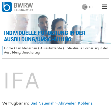
DE
S
p
r
Für Menschen
a
c
INDIVIDUELLE FÖRDERUNG IN DER
Für Unternehmen
h
AUSBILDUNG/UMSCHULUNG
e
a
Von uns
Home
Für Menschen
Auszubildende
Individuelle Förderung in der
S
u
Ausbildung/Umschulung
i
s
e
Vor Ort
s
w
i
IFA
ä
n
h
d
Mit Arbeiten
l
h
i
e
e
n
r
:
:
Verfügbar in:
Bad Neuenahr-Ahrweiler
Koblenz