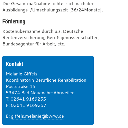
Die Gesamtmaßnahme richtet sich nach der
Ausbildungs-/Umschulungszeit [36/24Monate].
Förderung
Kostenübernahme durch u.a. Deutsche
Rentenversicherung, Berufsgenossenschaften,
Bundesagentur für Arbeit, etc.
Kontakt
Melanie Giffels
Koordinatorin Berufliche Rehabilitation
Poststraße 15
53474 Bad Neuenahr-Ahrweiler
T
e
: 02641 9169255
F
l
a
: 02641 9169257
e
x
E
-
:
giffels.melanie@bwrw.de
f
M
o