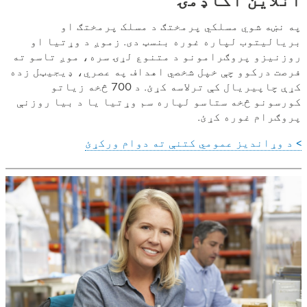
په نښه شوي مسلکي پرمختګ د مسلک پرمختګ او
بریالیتوب لپاره غوره بنسټ دی. زموږ د وړتیا او
روزنیزو پروګرامونو د متنوع لړۍ سره، موږ تاسو ته
فرصت درکوو چې خپل شخصي اهداف په عصري، ډیجیټل زده
کړې چاپیریال کې ترلاسه کړئ. د 700 څخه زیاتو
کورسونو څخه ستاسو لپاره سم وړتیا یا د بیا روزنې
پروګرام غوره کړئ.
> د وړاندیز عمومي کتنې ته دوام ورکړئ