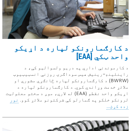
د کارګمارونکو لپاره د اړیکو
واحد ټکي [EAA]
د کارموندنې ادارې په دریو ولسوالیو کې، د
راینلینډ-رینیش هیس سوداګرۍ روزنې انسټیټیوټ
(BWRW) د کارګمارونکو لپاره ځانګړې مشورې او
ملاتړ خدمت وړاندې کوي. د کارګمارونکو لپاره د
اړیکو واحد نقطو (EAA) له لارې، موږ د سختو معلولیت
لرونکو خلکو په ګمارلو کې شرکتونو ملاتړ کوو.
نور
زده کړئ...