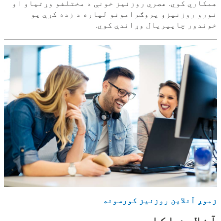
همکاري کوي. عصري روزنیز خونې د مختلفو وړتیاو او
نورو روزنیزو پروګرامونو لپاره د زده کړې یو
خوندور چاپیریال وړاندې کوي.
زموږ آنلاین روزنیز کورسونه
آنلاین اکاډمۍ