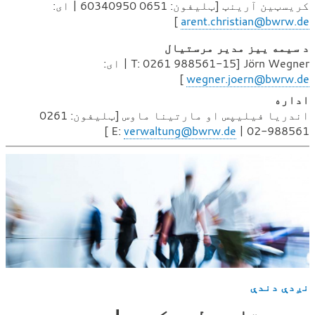
کریسټین آرینټ [ټلیفون:
0651 60340950 | ای:
]
arent.christian@bwrw.de
د سیمه ییز مدیر مرستیال
Jörn Wegner [T: 0261 988561-15 | ای:
]
wegner.joern@bwrw.de
اداره
اندریا فیلیپس او مارتینا ماوس [ټلیفون: 0261
]
verwaltung@bwrw.de
988561-02 | E:
نږدې دندې