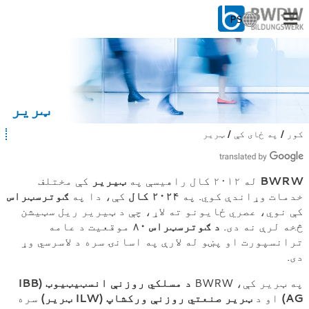
PS
ژ
ب
ه
د خلکو لپاره
غ
و
د شرکتونو لپاره
ر
ټریر
ه
ک
زموږ څخه
کور
په ځای کې
ټریر
ت
ړ
ا
ئ
س
په موقعیت کې: ټریر
و
:
BWRW
له ۲۰۱۲ کال راهیسې په
ټیریر
کې مختلف
د
خدمات وړاندې کوي. په
۲۰۲۴ کال
کې، دا په
ګوترسټراس
ل
ت
کې نوي، عصري ځایونو ته لاړ، چې د ټیریر ریل سټیشن
کار کول
ه
څخه لرې نه دی.
د ګوترسټراس ۸۰
موقعیت د عامه
ی
ترانسپورت او پښو له لارې په اسانۍ سره د لاسرسي وړ
ا
دی.
س
ت
:
په ټریر کې، BWRW
د مسلکي روزنې انسټیټیوټ (IBB
AG)
او د
ټریر صنعتي روزنې ورکشاپ (ILW ټریر)
سره