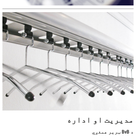
مدیریت او اداره
د BvB ټریر همغږي