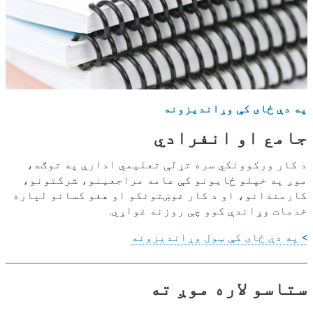
په دې ځای کې وړاندیزونه
جامع او انفرادي
د کار ورکوونکي سره تړلې تعلیمي ادارې په توګه،
موږ په خپلو ځایونو کې عامه مراجعینو، شرکتونو،
کارمندانو، او د کار غوښتونکو او هغو کسانو لپاره
خدمات وړاندې کوو چې روزنه غواړي.
> په دې ځای کې ټول وړاندیزونه
ستاسو لاره موږ ته