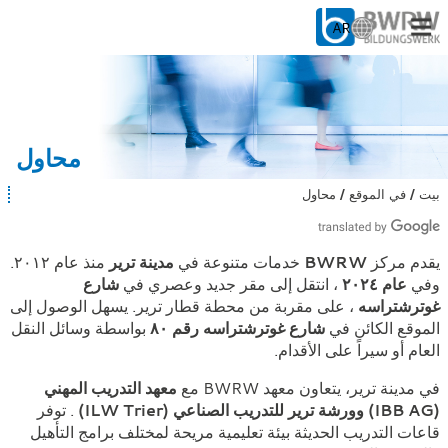
AR
ا
خ
ت
للناس
ر
ا
للشركات
ل
محاول
ل
غ
منّا
بيت
في الموقع
محاول
أ
ة
ن
:
ت
في موقع التصوير: ترير
ه
يقدم مركز
BWRW
خدمات متنوعة في
مدينة ترير
منذ عام ٢٠١٢.
ن
وفي
عام ٢٠٢٤
، انتقل إلى مقر جديد وعصري في
شارع
ا
:
غوترشتراسه
، على مقربة من محطة قطار ترير. يسهل الوصول إلى
عمل
الموقع الكائن في
شارع غوترشتراسه رقم ٨٠
بواسطة وسائل النقل
العام أو سيراً على الأقدام.
في مدينة ترير، يتعاون معهد BWRW مع
معهد التدريب المهني
(IBB AG)
وورشة ترير للتدريب الصناعي (ILW Trier)
. توفر
قاعات التدريب الحديثة بيئة تعليمية مريحة لمختلف برامج التأهيل