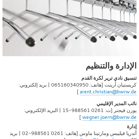
الإدارة والتنظيم
تنسيق نادي ترير لكرة القدم
كريستيان أرينت [هاتف:
065160340950 | بريد إلكتروني:
]
arent.christian@bwrw.de
نائب المدير الإقليمي
يورن فيجنر [ت: 0261 988561-15 | البريد الإلكتروني:
]
wegner.joern@bwrw.de
إدارة
أندريا فيليبس ومارتينا ماوس [هاتف: 0261 988561-02 | بريد