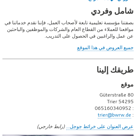
شامل وفردي
بصفتنا مؤسسة تعليمية تابعة لأصحاب العمل، فإننا نقدم خدماتنا في
مواقعنا للعملاء من القطاع العام والشركات والموظفين والباحثين
عن عمل والراغبين في الحصول على التدريب.
جميع العروض في هذا الموقع
طريقك إلينا
موقع
Güterstraße 80
54295 Trier
ر
: 065160340952
ب
ق
:
trier@bwrw.de
ر
م
عرض العنوان على خرائط جوجل...
(رابط خارجي)
ا
ي
ل
د